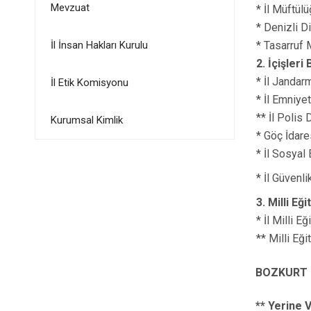
Mevzuat
* İl Müftül
* Denizli 
İl İnsan Hakları Kurulu
* Tasarruf 
2. İçişleri
* İl Jandar
İl Etik Komisyonu
* İl Emniye
** İl Polis 
Kurumsal Kimlik
* Göç İdare
* İl Sosyal
* İl Güvenl
3. Milli Eğ
* İl Milli 
** Milli Eği
BOZKURT 
** Yerine 