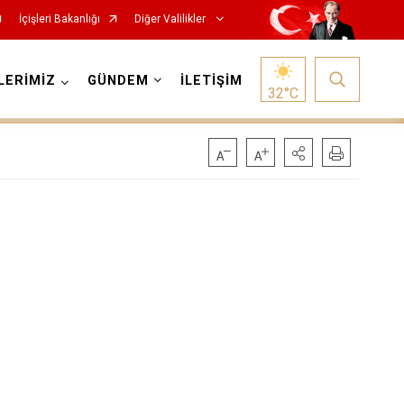
İçişleri Bakanlığı
Diğer Valilikler
LERİMİZ
GÜNDEM
İLETİŞİM
32
°C