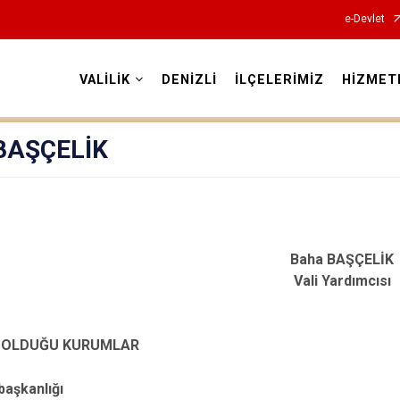
e-Devlet
VALİLİK
DENİZLİ
İLÇELERİMİZ
HİZMET
Valilikler
BAŞÇELİK
Baha BAŞÇELİK
Vali Yardımcısı
 OLDUĞU KURUMLAR
başkanlığı