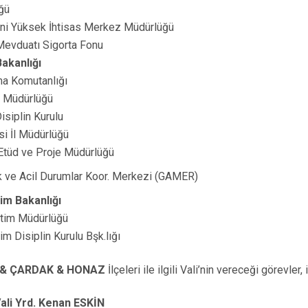
üğü
Dini Yüksek İhtisas Merkez Müdürlüğü
Mevduatı Sigorta Fonu
 Bakanlığı
ma Komutanlığı
t Müdürlüğü
Disiplin Kurulu
si İl Müdürlüğü
 Etüd ve Proje Müdürlüğü
ik ve Acil Durumlar Koor. Merkezi (GAMER)
itim Bakanlığı
Eğitim Müdürlüğü
tim Disiplin Kurulu Bşk.lığı
& ÇARDAK & HONAZ
İlçeleri ile ilgili Vali’nin vereceği görevler
Vali Yrd. Kenan ESKİN