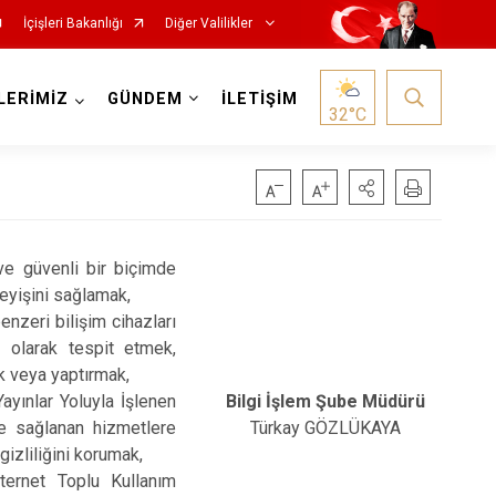
İçişleri Bakanlığı
Diğer Valilikler
LERİMİZ
GÜNDEM
İLETİŞİM
32
°C
ı ve güvenli bir biçimde
leyişini sağlamak,
benzeri bilişim cihazları
n olarak tespit etmek,
k veya yaptırmak,
ayınlar Yoluyla İşlenen
Bilgi İşlem Şube Müdürü
e sağlanan hizmetlere
Türkay GÖZLÜKAYA
gizliliğini korumak,
ternet Toplu Kullanım