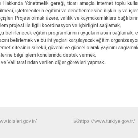
rı Hakkında Yönetmelik gereği, ticari amaçla internet toplu kulla
ilmesi, işletmecilerin eğitimi ve denetlenmesine ilişkin iş ve işl
İçişleri Projesi olmak üzere, valilik ve kaymakamlıklara bağlı bi
işlem projesi ile ilgili koordinasyon ve işbirliğini sağlamak,
ça belirlenecek eğitim programlarının uygulanmasını sağlamak, eğ
yacını belirlemek ve bu ihtiyaçları karşılayacak eğitim organizasy
nternet sitesinin sürekli, güvenli ve güncel olarak yayınını sağlamak
imlerine bilgi işlem konularında destek vermek,
ve Vali tarafından verilen diğer görevleri yapmak.