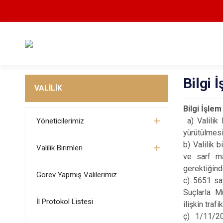
Bilgi
VALİLİK
Bilgi İşle
a) Valilik 
Yöneticilerimiz
yürütülmesi
b) Valilik b
Valilik Birimleri
ve sarf ma
gerektiğind
Görev Yapmış Valilerimiz
c) 5651 say
Suçlarla M
İl Protokol Listesi
ilişkin traf
ç) 1/11/20