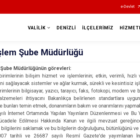
e-Devlet
VALİLİK
DENİZLİ
İLÇELERİMİZ
HİZMET
Valilikler
 İşlem Şube Müdürlüğü
m Şube Müdürlüğünün görevleri:
birimlerinin bilişim hizmet ve işlemlerinin; etkin, verimli, hızl
ni sağlayacak sistemler ve ağlar kurmak, sürekli ve kesintisiz iş
irimlerinin bilgisayar, yazıcı, tarayıcı, faks, fotokopi, modem ve 
lzemeleri ihtiyacını Bakanlıkça belirlenen standartlara uygu
e bunları temin etmek, donanımların bakım ve onarımlarını yapma
ılı İnternet Ortamında Yapılan Yayınların Düzenlenmesi ve Bu Y
ücadele Edilmesi Hakkında Kanun ve ilgili mevzuat gereğinc
ik bilgilerini saklamak ve bu bilgilerin doğruluğunu, bütünlüğünü ve 
07 tarihli ve 26687 sayılı Resmî Gazete'de yayımlanan İn