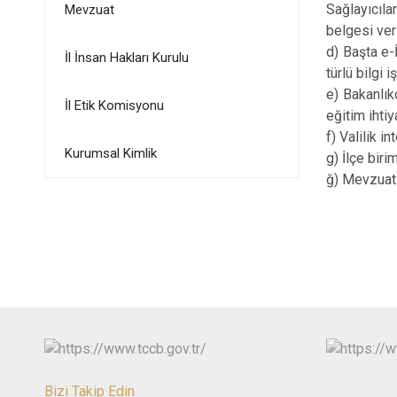
Sağlayıcıla
Mevzuat
belgesi ver
d) Başta e-
İl İnsan Hakları Kurulu
türlü bilgi 
e) Bakanlık
İl Etik Komisyonu
eğitim ihti
f) Valilik i
Kurumsal Kimlik
g) İlçe bir
ğ) Mevzuat 
Bizi Takip Edin