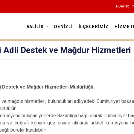
e-Devlet
VALİLİK
DENİZLİ
İLÇELERİMİZ
HİZMET
Valilikler
i Adli Destek ve Mağdur Hizmetler
li Destek ve Mağdur Hizmetleri Müdürlüğü;
 ve mağdur hizmetleri, bulundukları adliyedeki Cumhuriyet başsa
ürütülür.
komisyonu bulunan yerlerde Bakanlığa bağlı olarak Cumhuriyet ba
umu ve coğrafi konum göz önüne alınarak adalet komisyonu bu
ğlı bürolar kurulabilir.