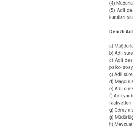
(4) Müdürlü
(5) Adli d
kurulları olu
Denizli Ad
a) Mağdurla
b) Adli sür
c) Adli des
psiko-sosya
ç) Adli sür
d) Mağdurla
e) Adli sür
f) Adli yard
faaliyetleri
g) Görev ala
ğ) Müdürlüğ
h) Mevzuatl