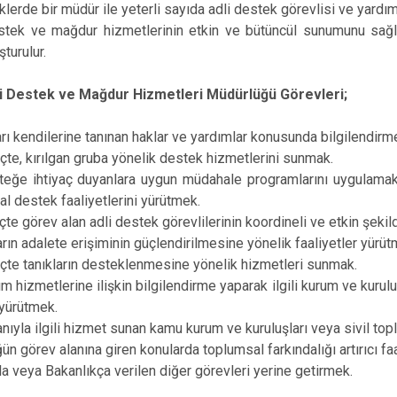
klerde bir müdür ile yeterli sayıda adli destek görevlisi ve yardı
estek ve mağdur hizmetlerinin etkin ve bütüncül sunumunu sağ
şturulur.
li Destek ve Mağdur Hizmetleri Müdürlüğü Görevleri;
rı kendilerine tanınan haklar ve yardımlar konusunda bilgilendir
eçte, kırılgan gruba yönelik destek hizmetlerini sunmak.
teğe ihtiyaç duyanlara uygun müdahale programlarını uygulamak, 
l destek faaliyetlerini yürütmek.
eçte görev alan adli destek görevlilerinin koordineli ve etkin şeki
rın adalete erişiminin güçlendirilmesine yönelik faaliyetler yürüt
eçte tanıkların desteklenmesine yönelik hizmetleri sunmak.
ım hizmetlerine ilişkin bilgilendirme yaparak ilgili kurum ve kurul
 yürütmek.
nıyla ilgili hizmet sunan kamu kurum ve kuruluşları veya sivil toplu
ün görev alanına giren konularda toplumsal farkındalığı artırıcı f
a veya Bakanlıkça verilen diğer görevleri yerine getirmek.