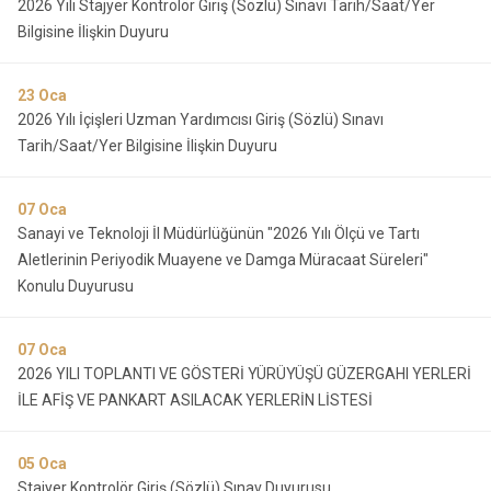
2026 Yılı Stajyer Kontrolör Giriş (Sözlü) Sınavı Tarih/Saat/Yer
Bilgisine İlişkin Duyuru
23
Oca
2026 Yılı İçişleri Uzman Yardımcısı Giriş (Sözlü) Sınavı
Tarih/Saat/Yer Bilgisine İlişkin Duyuru
07
Oca
Sanayi ve Teknoloji İl Müdürlüğünün "2026 Yılı Ölçü ve Tartı
Aletlerinin Periyodik Muayene ve Damga Müracaat Süreleri"
Konulu Duyurusu
07
Oca
2026 YILI TOPLANTI VE GÖSTERİ YÜRÜYÜŞÜ GÜZERGAHI YERLERİ
İLE AFİŞ VE PANKART ASILACAK YERLERİN LİSTESİ
05
Oca
Stajyer Kontrolör Giriş (Sözlü) Sınav Duyurusu