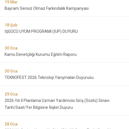
19
Mar
Bayram Sensiz Olmaz Farkındalık Kampanyası
18
Şub
İŞGÜCÜ UYUM PROGRAMI (İUP) DUYURU
30
Oca
Kamu Denetçiliği Kurumu Eğitim Raporu
30
Oca
TEKNOFEST 2026 Teknoloji Yarışmaları Duyurusu
29
Oca
2026 Yılı İl Planlama Uzman Yardımcısı Giriş (Sözlü) Sınavı
Tarih/Saat/Yer Bilgisine İlişkin Duyuru
28
Oca