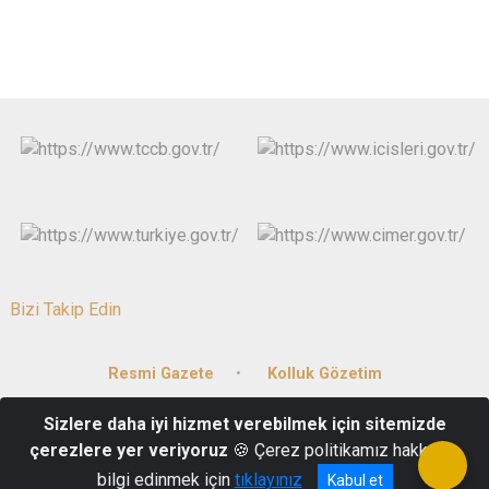
Bizi Takip Edin
Resmi Gazete
Kolluk Gözetim
Sizlere daha iyi hizmet verebilmek için sitemizde
15 Mayıs Mah. Gazi Mustafa Kemal Bulvarı No:81/1 20059 DENİZLİ
çerezlere yer veriyoruz
🍪 Çerez politikamız hakkında
0258 265 61 00
bilgi edinmek için
tıklayınız
Kabul et