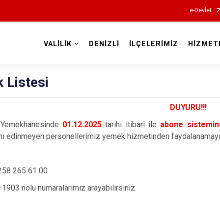
e-Devlet
VALİLİK
DENİZLİ
İLÇELERİMİZ
HİZMET
Valilikler
 Listesi
DUYURU!!!
z Yemekhanesinde
01.12.2025
tarihi itibari ile
abone sistemine
ını edinmeyen personellerimiz yemek hizmetinden faydalanamaya
: 0258 265 61 00
-1903 nolu numaralarımız arayabilirsiniz.