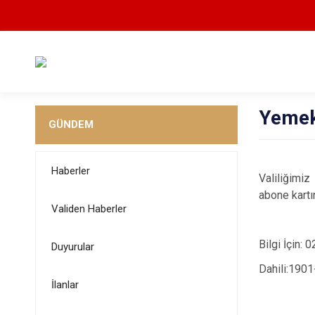
Yemek
GÜNDEM
Haberler
Valiliğimi
abone kart
Validen Haberler
Bilgi İçin
Duyurular
Dahili:1901
İlanlar