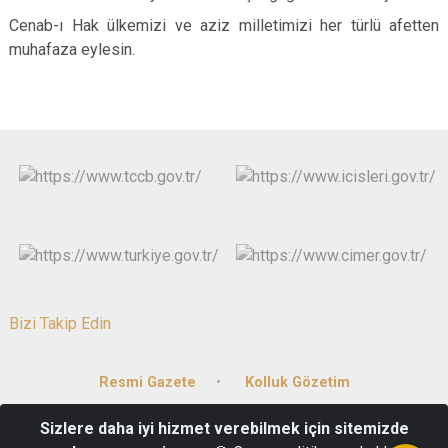
Cenab-ı Hak ülkemizi ve aziz milletimizi her türlü afetten
muhafaza eylesin.
Bizi Takip Edin
Resmi Gazete
Kolluk Gözetim
Sizlere daha iyi hizmet verebilmek için sitemizde
15 Mayıs Mah. Gazi Mustafa Kemal Bulvarı No:81/1 20059 DENİZLİ