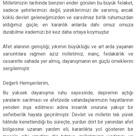
Milletimizin tarihinde benzeri ender görülen bu büyük felaket,
sadece şehirlerimizi değil, yüreklerimizi de sarsmış; ancak
köklü devlet geleneğimizden ve sarsılmaz birlik ruhumuzdan
aldığımız güçle, en karanlık anlarda dahi omuz omuza
durabilme irademizi bir kez daha ortaya koymuştur.
Afet alanının genişliği, yıkımın büyüklüğü ve art arda yaşanan
sarsıntılara rağmen aziz milletimiz; inanç, fedakârlık ve
cesaretle sahada yer almış, dayanışmanın en güçlü örneklerini
sergilemiştir.
Değerli Hemşerilerim,
Bu yüksek dayanışma ruhu sayesinde, depremin açtığı
yaraların sarılması ve afetzede vatandaşlarımızın hayatlarının
yeniden inşa edilmesi adına insanlık onuruna yakışır bir
seferberlik hayata geçirilmiştir. Devlet ve milletin tek yürek
hâlinde kenetlendiği bu süreçte, yurdun dört bir yanından afet
bölgesine uzanan yardım eli; karanlıkta yol gösteren bir