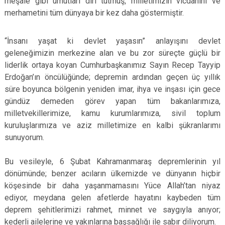
meşale gibi umutları diri tutmuş, milletimizin vicdanını ve
merhametini tüm dünyaya bir kez daha göstermiştir.
“İnsanı yaşat ki devlet yaşasın” anlayışını devlet
geleneğimizin merkezine alan ve bu zor süreçte güçlü bir
liderlik ortaya koyan Cumhurbaşkanımız Sayın Recep Tayyip
Erdoğan’ın öncülüğünde; depremin ardından geçen üç yıllık
süre boyunca bölgenin yeniden imar, ihya ve inşası için gece
gündüz demeden görev yapan tüm bakanlarımıza,
milletvekillerimize, kamu kurumlarımıza, sivil toplum
kuruluşlarımıza ve aziz milletimize en kalbi şükranlarımı
sunuyorum.
Bu vesileyle, 6 Şubat Kahramanmaraş depremlerinin yıl
dönümünde; benzer acıların ülkemizde ve dünyanın hiçbir
köşesinde bir daha yaşanmamasını Yüce Allah’tan niyaz
ediyor, meydana gelen afetlerde hayatını kaybeden tüm
deprem şehitlerimizi rahmet, minnet ve saygıyla anıyor;
kederli ailelerine ve yakınlarına başsağlığı ile sabır diliyorum.