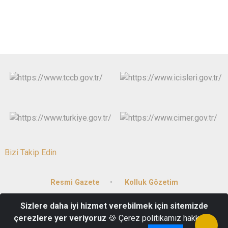
Bizi Takip Edin
Resmi Gazete
Kolluk Gözetim
Sizlere daha iyi hizmet verebilmek için sitemizde
15 Mayıs Mah. Gazi Mustafa Kemal Bulvarı No:81/1 20059 DENİZLİ
çerezlere yer veriyoruz
🍪 Çerez politikamız hakkında
0258 265 61 00