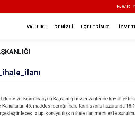
e-Devlet
VALİLİK
DENİZLİ
İLÇELERİMİZ
HİZMET
Valilikler
AŞKANLIĞI
ihale_ilanı
eme ve Koordinasyon Başkanlığımız envanterine kayıtlı ekli iland
e Kanununun 45. maddesi gereği İhale Komisyonu huzurunda 18.12
erçekleştirilecek olup, konuya ilişkin ihale ilan metni ekte sunulm