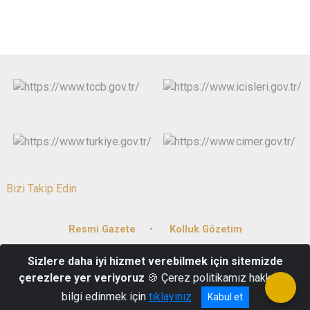
Bizi Takip Edin
Resmi Gazete
Kolluk Gözetim
Sizlere daha iyi hizmet verebilmek için sitemizde
15 Mayıs Mah. Gazi Mustafa Kemal Bulvarı No:81/1 20059 DENİZLİ
çerezlere yer veriyoruz
🍪 Çerez politikamız hakkında
0258 265 61 00
bilgi edinmek için
tıklayınız
Kabul et